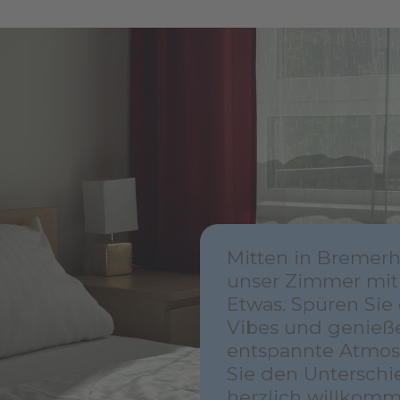
Mitten in Bremerh
unser Zimmer mi
Etwas. Spüren Sie
Vibes und genieße
entspannte Atmos
Sie den Unterschi
herzlich willkom